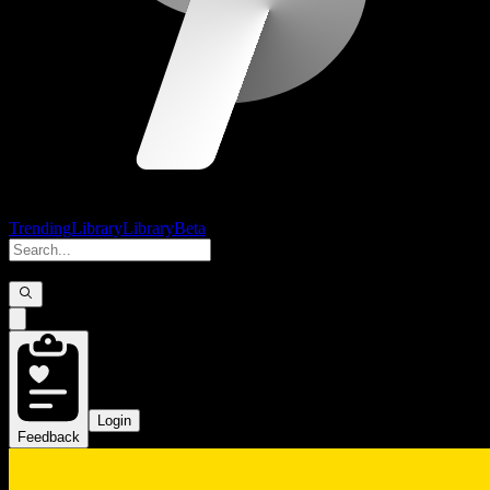
Trending
Library
Library
Beta
Login
Feedback