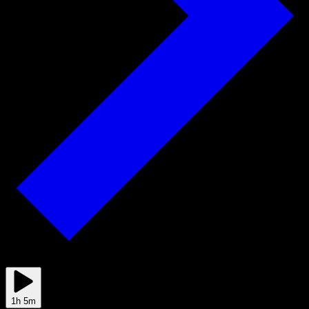
Apr 26
1h 5m