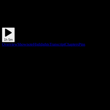
1h 5m
Overview
Shownote
Highlights
Transcript
Chapters
Pins
Shownote