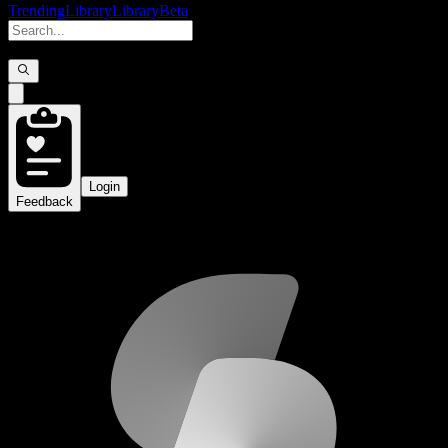
Trending
Library
Library
Beta
Login
Feedback