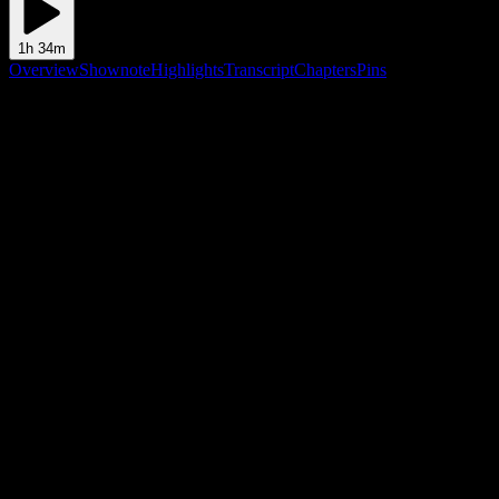
1h 34m
Overview
Shownote
Highlights
Transcript
Chapters
Pins
Shownote