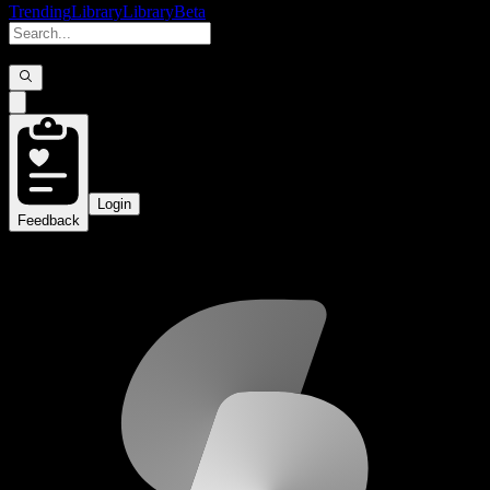
Trending
Library
Library
Beta
Login
Feedback