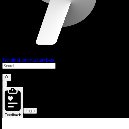
Trending
Library
Library
Beta
Login
Feedback