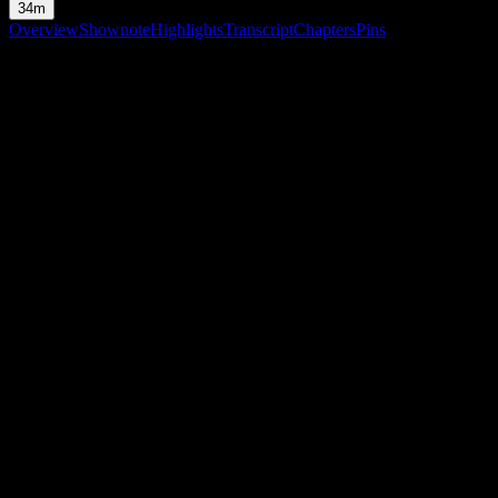
34m
Overview
Shownote
Highlights
Transcript
Chapters
Pins
Shownote