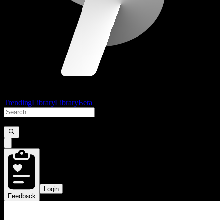
Trending
Library
Library
Beta
Login
Feedback