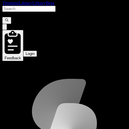
Trending
Library
Library
Beta
Login
Feedback