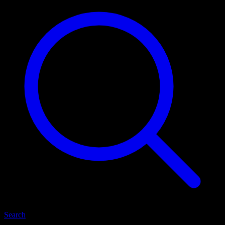
Search