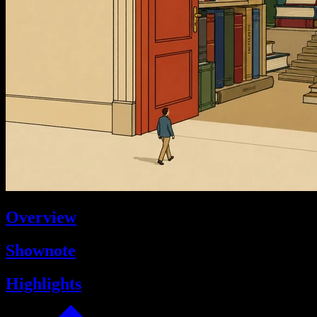
Overview
Shownote
Highlights