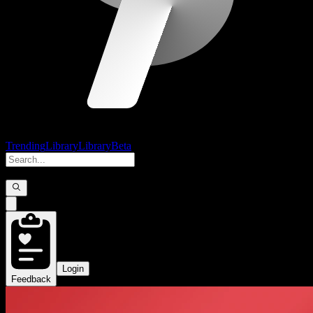
Trending
Library
Library
Beta
Login
Feedback