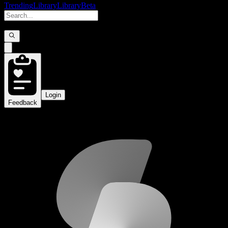
Trending
Library
Library
Beta
Login
Feedback