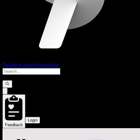
Trending
Library
Library
Beta
Login
Feedback