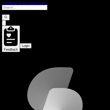
Trending
Library
Library
Beta
Login
Feedback