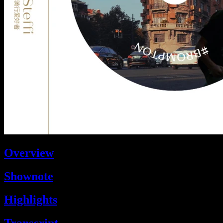
Overview
Shownote
Highlights