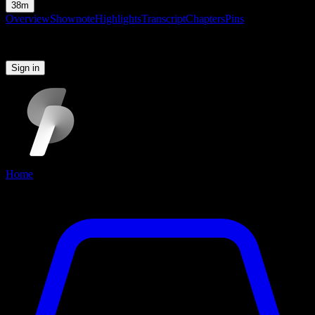
38m
Overview
Shownote
Highlights
Transcript
Chapters
Pins
Please sign in to continue
Sign in
Home