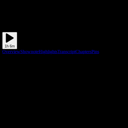
1h 6m
Overview
Shownote
Highlights
Transcript
Chapters
Pins
Shownote