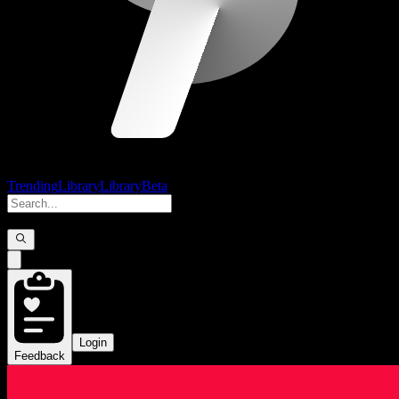
Trending
Library
Library
Beta
Login
Feedback