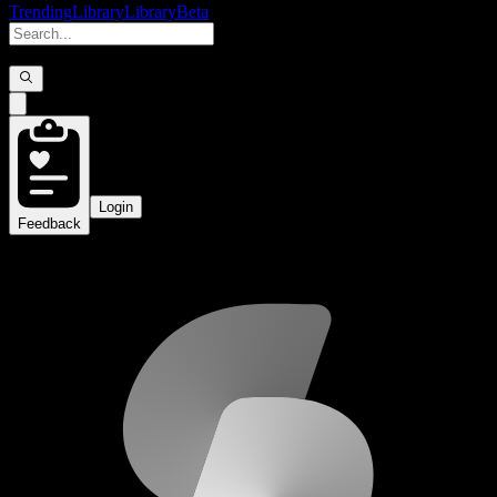
Trending
Library
Library
Beta
Login
Feedback