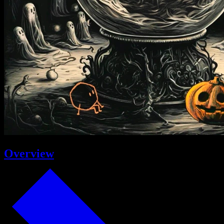
Overview