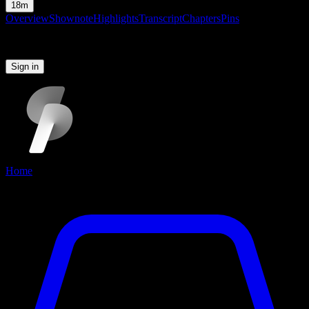
18m
Overview
Shownote
Highlights
Transcript
Chapters
Pins
Please sign in to continue
Sign in
Home