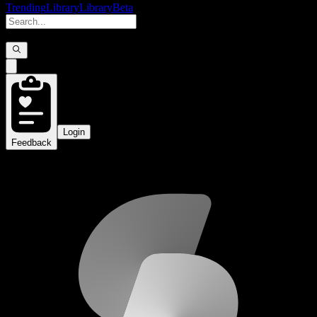
Trending
Library
Library
Beta
Login
Feedback