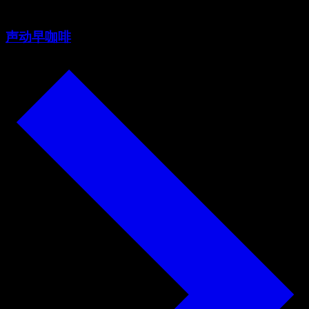
声动早咖啡