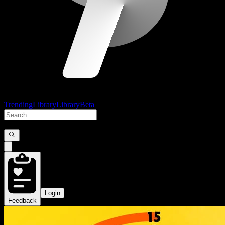
Trending
Library
Library
Beta
Login
Feedback