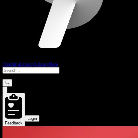
Trending
Library
Library
Beta
Login
Feedback