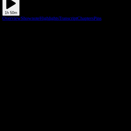
1h 50m
Overview
Shownote
Highlights
Transcript
Chapters
Pins
Shownote