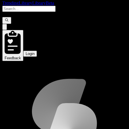
Trending
Library
Library
Beta
Login
Feedback