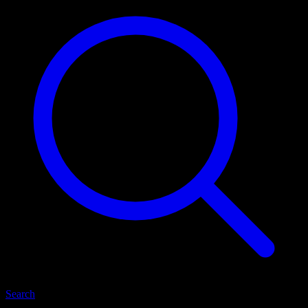
Search