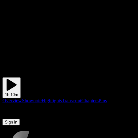
1h 10m
Overview
Shownote
Highlights
Transcript
Chapters
Pins
Please sign in to continue
Sign in