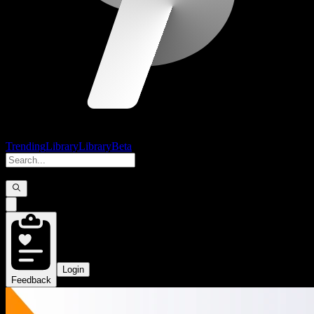
Trending
Library
Library
Beta
Login
Feedback