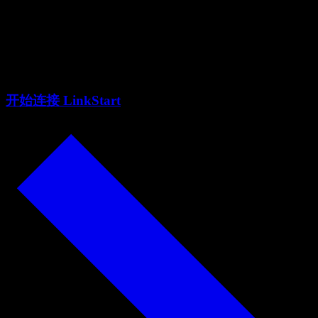
资人当年的坚定、纠结与今天
的新期望
开始连接 LinkStart