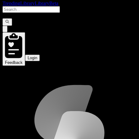
Trending
Library
Library
Beta
Login
Feedback