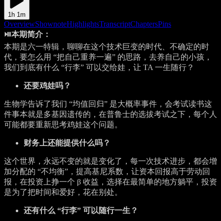
1h 1m
Overview
Shownote
Highlights
Transcript
Chapters
Pins
⏯️本期简介：
本期是六一特辑，聊聊在这个技术巨变的时代、不确定的时
代，要怎么用 “把自己重养一遍” 的思路，去养自己的小孩，
我们到底有什么 “行李” 可以交给娃，让 TA 一生随行？
还要鸡娃吗？
生物学告诉了我们 “均值回归” 是大概率事件，会考试读书这
件事本就是多基因遗传的，在普鲁士的选拔考试之下，每个人
可能都要重新思考鸡娃这个问题。
财务上还能提供什么吗？
这个世界，永远不变的就是变化了，每一次技术进步，都会增
加分配的 “不均衡”，提高基尼系数，让资本回报高于劳动回
报，在投资上挣一个 β 收益，选择在最简单的地方躺平，投资
是为了把时间和爱好，花在别处。
还有什么 “行李” 可以随行一生？