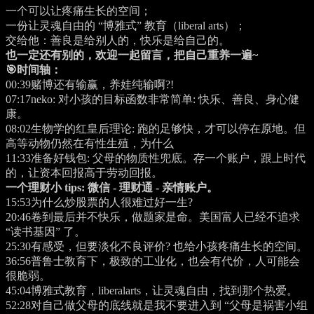
一个可以让疼痛生长的空间；
一份让灵魂自由的 “博雅式” 教育（liberal arts）；
交给他：善良是给别人的，快乐是给自己的。
也一定还有别的，欢迎一起留言，把自己重养一遍~
🎯时间轴：
00:39
赌博还有输赢，养娃纯输啊?!
07:17
neko: 对小孩的目标函数非常简单: 快乐、善良、身心健
康。
08:02
生物学的红皇后理论: 跑的足够快，才可以停在原地。但
高等动物仍然在有性生殖，为什么
11:33
准备好钱包: 父母的物质性兜底。存一个账户，跟上时代
的，让资本回报高于劳动回报。
一个理财小 tips: 微信 - 理财通 - 亲情账户。
15:53
为什么炒股票的人很难过好一生?
20:46
卷到最后并不快乐，做题家是命。美国富人已经不追求
“读书基因” 了。
25:30
有感受，但要淡化不良评价? 也给小孩疼痛生长的空间。
36:56
普鲁士教育下，极致的工业化，也会有代价，人可能会
很脆弱。
45:04
博雅式教育，liberalarts，让灵魂自由，找到那个热爱。
52:28
对自己做父母的底线就是我不要进入到 “父母是祸害小组