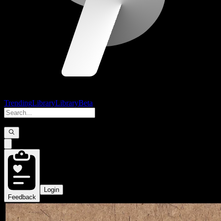
Trending
Library
Library
Beta
Login
Feedback