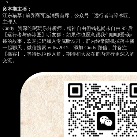
“？
🎤本期主播：
江东猫草 | 前券商可选消费首席，公众号「远行者与碎冰匠」
主理人
Cindy | 资深吃喝玩乐分析师，精神自由但钱包尚未自由 95 后
【远行者与碎冰匠】听友群：如果你也愿意跟我们聊聊爱/美/
钱的故事，欢迎扫码加入专属听友群，群内经常随机掉落主播
一起聊天，微信搜索 wtltw2015，添加 Cindy 微信，并备注
【播客】，等待她拉你入群，期待和大家在群内进行更深入的
交流。