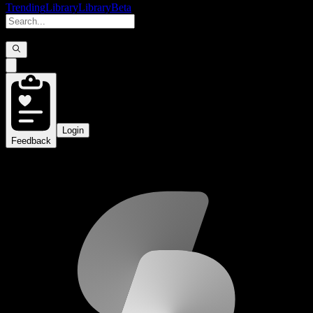
Trending
Library
Library
Beta
Login
Feedback