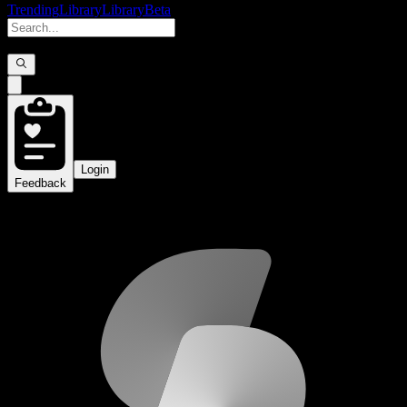
Trending
Library
Library
Beta
Login
Feedback