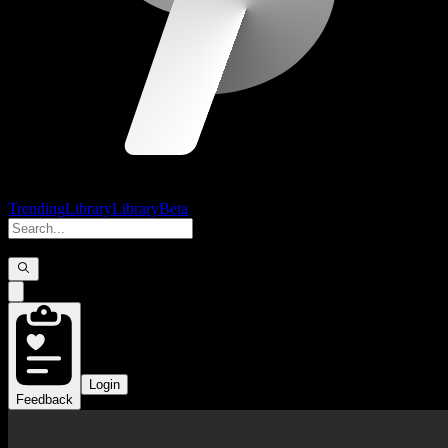
Trending
Library
Library
Beta
Login
Feedback