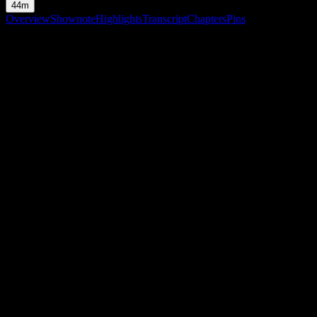
44m
Overview
Shownote
Highlights
Transcript
Chapters
Pins
Shownote