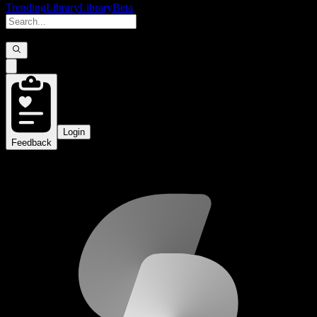
Trending
Library
Library
Beta
Login
Feedback