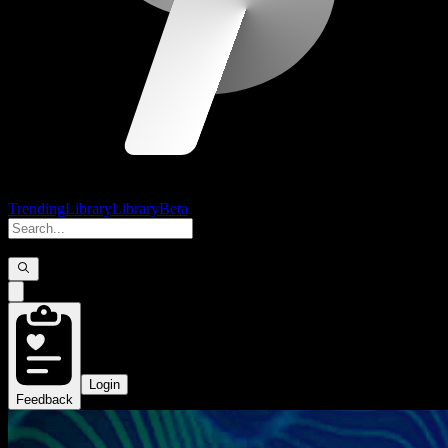
Trending
Library
Library
Beta
Login
Feedback