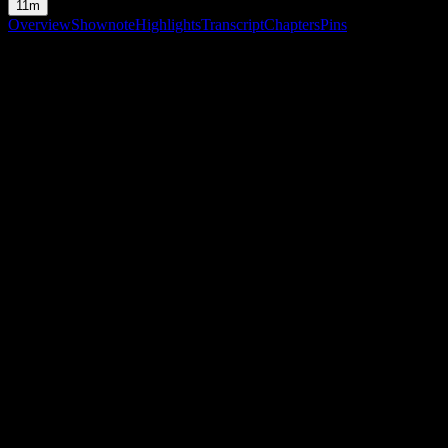
11m
Overview
Shownote
Highlights
Transcript
Chapters
Pins
Shownote