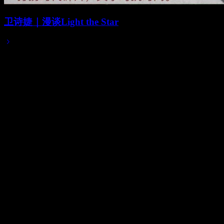
卫诗婕｜漫谈Light the Star
2025/11/10