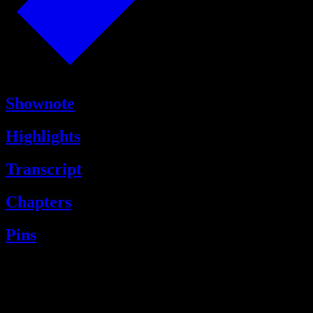
Shownote
Highlights
Transcript
Chapters
Pins