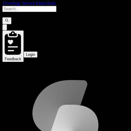
Trending
Library
Library
Beta
Login
Feedback