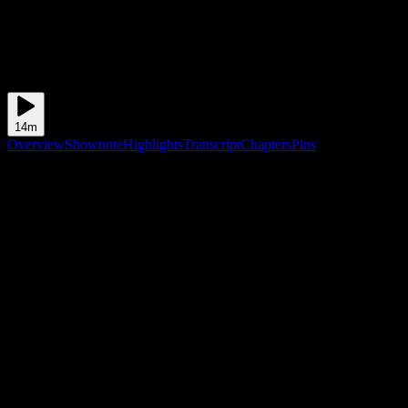
14m
Overview
Shownote
Highlights
Transcript
Chapters
Pins
Shownote