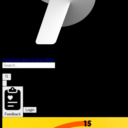
Trending
Library
Library
Beta
Login
Feedback