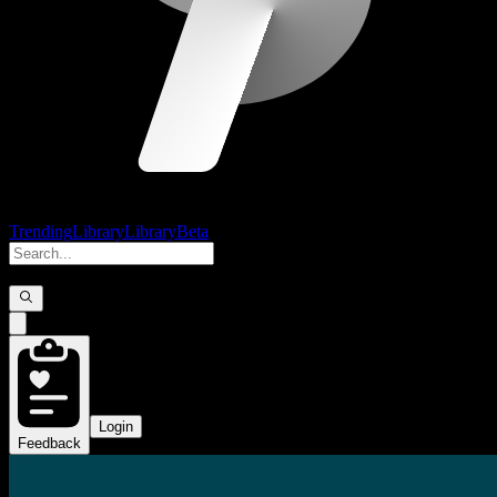
Trending
Library
Library
Beta
Login
Feedback