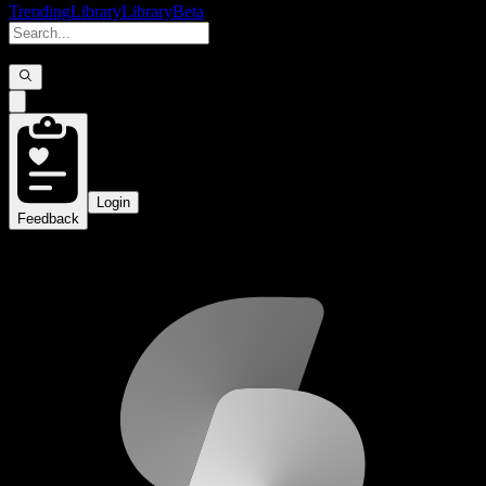
Trending
Library
Library
Beta
Login
Feedback