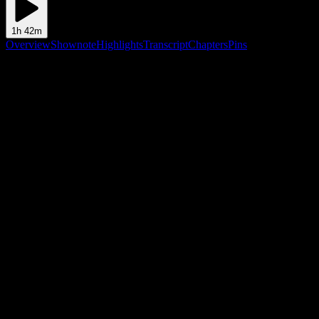
1h 42m
Overview
Shownote
Highlights
Transcript
Chapters
Pins
Shownote