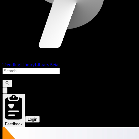
Trending
Library
Library
Beta
Login
Feedback