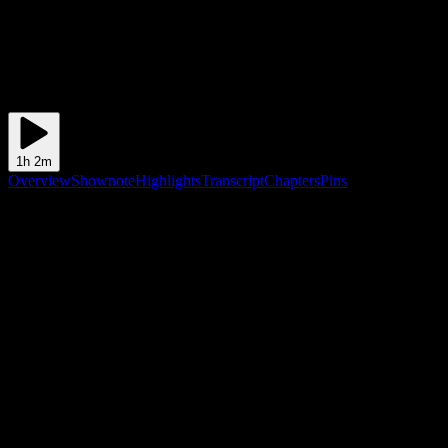
1h 2m
Overview
Shownote
Highlights
Transcript
Chapters
Pins
Shownote