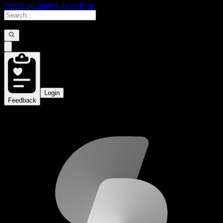
Trending
Library
Library
Beta
Login
Feedback