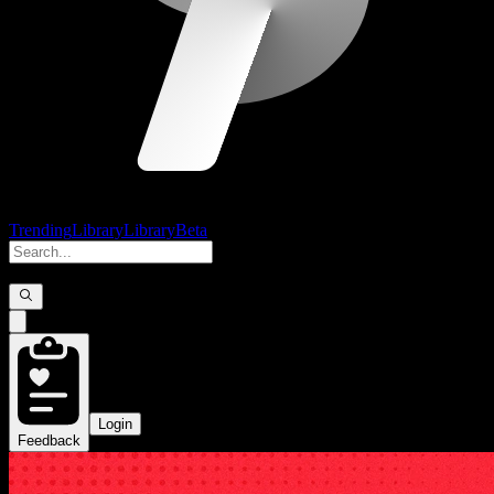
Trending
Library
Library
Beta
Login
Feedback