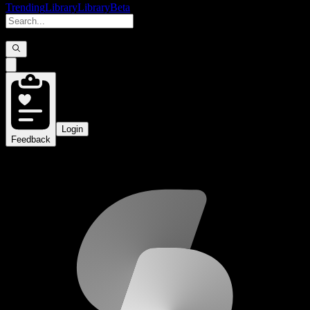
Trending
Library
Library
Beta
Login
Feedback