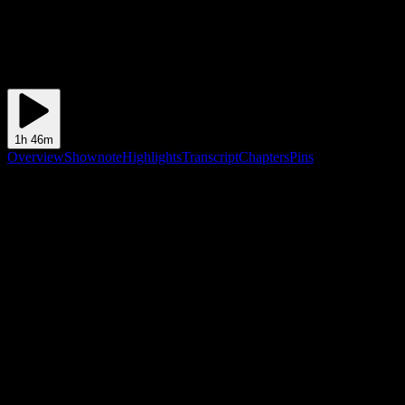
1h 46m
Overview
Shownote
Highlights
Transcript
Chapters
Pins
Shownote