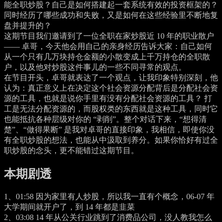
能全职炒股？自己是如何搭建起一套系统有效的投资框架的？
同时经历了哪些成功和失败，又是如何在这些经验里不断地复
盘并提升的？
这期节目我们邀请到了一位全职在家炒股近 10 年的职业散户
—— 卓哥，今天他会用自己的亲身经历告诉大家：自己如何
从一个只有几万块持仓金额的小散变成上千万持仓的全职散
户，以及他对炒股这件事儿的一些不同寻常的观点。
在节目开头，卓哥就表达了一个观点，让我印象特别深刻，他
认为：真正意义上在决定这个社会资源分配背后是分配社会资
源的工具，也就是说你手里有没有分配社会资源的工具？ 打
工是无法分配资源的，而股权类的东西就是这种工具，同时它
也能抵抗各种层级对你的 “剥削”。整个对话下来，“想得清
楚”、“做得果断” 是我对卓哥的直接印象，我相信，即使你没
有全职炒股的想法，也能从中汲取到养分。如果你恰好有过全
职炒股的念头，更不能错过这期节目。
本期剧透
1、
01:58
因为家里有人炒股，所以我一直有个概念，06-07 年
大学期间就开户了，到 14 年都是韭菜
2、
03:08
14 年从公关行业跳到了消费品公司，没人教我怎么