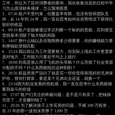
工作，所以为了应对消费者的垂询，我在收集信息的过程中学
习怎么摸清财务规律，怎么预测股票
3、
07:36
散户不受约束，但覆盖率有限，也没有投研团队支
持，从 14 年到 24 年，我一直在思考如何在劣势情况下获得比
较好的收益
4、
09:19
散户是能够通过常识判断一个标的的贵贱，买到便宜
货就基本消除了输大钱的风险
5、
14:07
挣什么钱以及你预期挣多少很重要，你的赚钱能力要
和挣钱欲望相匹配
6、
15:24
我以前认为工作需要努力，但实际上现在工作更需要
选对地方，工作能力只要在平均之上就行
7、
18:08
到底是谁占用了飞机的头等舱？什么导致了社会资源
分配的不同？什么东西能抵抗这种剥削？
8、
20:56
权益类资产说白了就是买一些你觉得表现好的兄弟保
护你，替你打财富，要是某个兄弟出去还送，就换一个
9、
23:34
因为职业发展的危机感，我一直在思考什么东西能储
蓄我奋斗的价值
10、
27:07
散户们关注的终极问题：是不是只有卖了，把钱揣
兜里了，才是赚到钱了？
11、
29:26
为了解决孩子上学买房的问题，手握 200 万投资，
在 21 年的那一波泡沫里挣了 1200 万