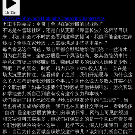
1h 11m
Overview
Shownote
Highlights
Transcript
Chapters
Pins
👨🏻‍本期嘉宾：卓哥｜全职在家炒股的职业散户
不论是在雪球社区，还是自从更新《厚雪长波》这档节目以
来，我们都会时不时的会看到这样的提问：我能不能全职在家
炒股？全职在家炒股，又需要满足哪些基本条件？
每当看见这个问题，我心里都会默默地给他们浇上一盆冷水，
因为在我看来，全职炒股是一个风险极高、极其危险的事情，
毕竟在市场上能够赚到钱、赚到足够多的钱的人始终是少数，
而把自己的资金、时间、精力几乎 100% 投入进去，实在是一
场太沉重的押注。但看得多了之后，我们开始思考：为什么这
么多人在考虑全职炒股这个事儿？为什么说大多数人其实不适
合全职炒股？如果你想要全职炒股的意愿特别强烈，怎么客观
科学地去判断自己到底有没有这个实力和本钱？
我们看到了很多已经在全职炒股的球友分享的 “血泪史”，当
然也有极其成功的案例，我们也在其他社交平台中，看到很多
“自诩” 是全职炒股的博主们分享的日常。网络上可见的视频
和文字资料其实很多，但我们好像缺乏的是一个真正有着多年
全职炒股经验的专业选手，一起坐下来，深入地和我们一起聊
聊：自己为什么要做全职炒股这件事儿？该如何判断自己能不