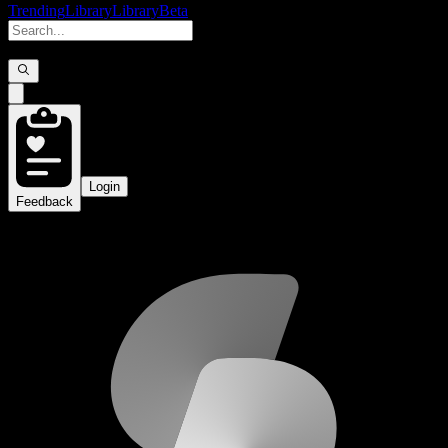
Trending
Library
Library
Beta
Login
Feedback