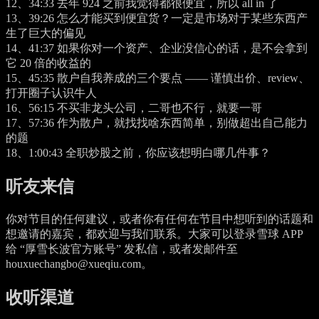
12、
34:33
去年 924 之前我觉得都很便宜，所以 all in 了
13、
39:26
怎么才能买到便宜货？一定是市场对于某些东西产
生了巨大的偏见
14、
41:37
如果你对一个资产、企业没信心的话，是不会拿到
它 20 倍的收益的
15、
45:35
散户自我养成的三个要点 —— 谨慎出价、review、
打开圈子认识牛人
16、
56:15
不买非龙头公司，二哥也不行，就要一哥
17、
57:36
作为散户，就找找啥东西简单，别做超出自己能力
的题
18、
1:00:43
全职炒股之前，你应该想明白哪几件事？
听友来信
你对节目的任何建议，或者你有任何在节目中想听到的话题和
想邀请的嘉宾，都欢迎与我们联系。大家可以登录雪球 APP
给 “厚雪长波官方账号” 发私信，或者发邮件至
houxuechangbo@xueqiu.com。
收听渠道