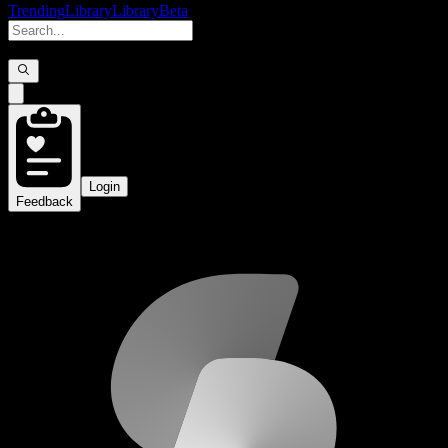
Trending
Library
Library
Beta
Login
Feedback