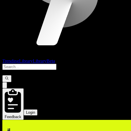
Trending
Library
Library
Beta
Login
Feedback