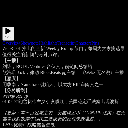
42m
Overview
Shownote
Highlights
Transcript
Chapters
Pins
Web3 101 推出的全新 Weekly Rollup 节目，每周为大家摘选最
值得关注的新闻与毒辣点评。
【主播】
刘锋，BODL Ventures 合伙人，前链闻总编辑
熊浩珺 Jack，律动 BlockBeats 副主编，《Web3 无名说》主播
【嘉宾】
周载南，Namefi.io 创始人、以太坊 EIP 审阅人之一
【你将听到】
Weekly Rollup
01:02
特朗普裙带主义引发质疑，美国稳定币法案出现波折
（更新：本节目发布之前，美国稳定币「GENIUS 法案」在美
国参议院投票中因民主党议员的反对未能通过。）
12:33
比特币战略储备进展