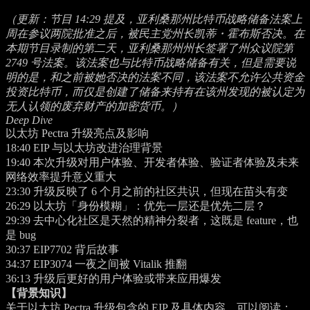
（更新：节目
14:29
提及，亚利桑那州比特币战略储备法案上
周在参议两院批准之后，被民主党州长凯蒂・霍布斯否决。在
本期节目录制的第二天，亚利桑那州州长签署了州众议院第
2749 号法案。该法案也与比特币战略储备有关，但是需要说
明的是，和之前被她否决的法案不同，该法案不允许公共资金
投资比特币，而仅是创建了储备来持有在该州发现的被认定为
无人认领的废弃财产的加密货币。）
Deep Dive
以太坊 Pectra 升级亮点及影响
18:40
EIP 与以太坊改进治理背景
19:40
本次升级对用户体验、开发者体验、验证者体验及未来
网络效率提升意义重大
23:30
升级反映了 6 个月之前的社区共识，但现在苗头有变
26:29
以太坊「身份模糊」：优先一层还是优先二层？
29:39
去中心化社区是天然的精神分裂者，这既是 feature，也
是 bug
30:37
EIP7702 背后故事
34:37
EIP3074 一夜之间被 Vitalik 推翻
36:13
升级后更好的用户体验或带来应用爆发
【背景知识】
关于以太坊 Pectra 升级包含的 EIP 及具体内容，可以阅读：