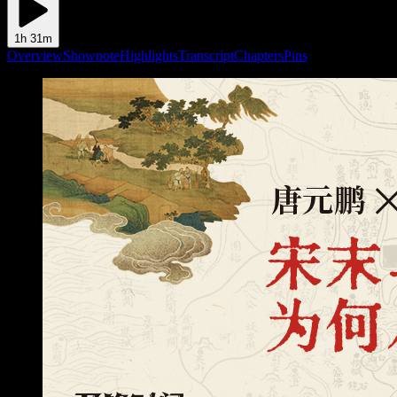
1h 31m
Overview
Shownote
Highlights
Transcript
Chapters
Pins