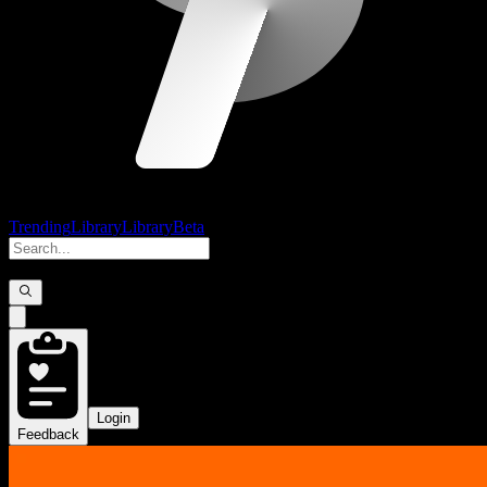
Trending
Library
Library
Beta
Login
Feedback