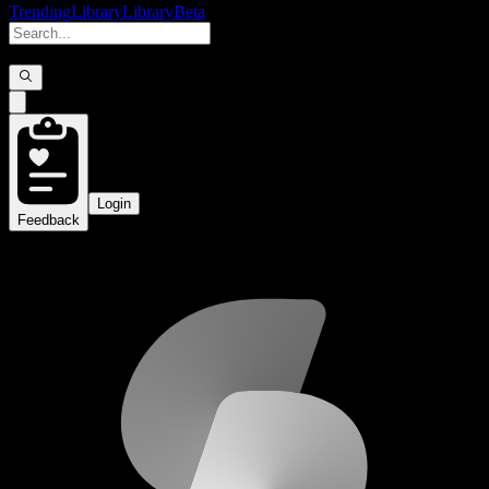
Trending
Library
Library
Beta
Login
Feedback