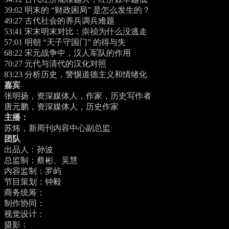
39:02
明末的 “财政困局” 是怎么发生的？
49:27
古代社会的养兵调兵难题
53:41
宋末明末对比：崇祯为什么没逃走
57:01
明朝 “天子守国门” 的得与失
68:22
宋元战争中，汉人军队的作用
70:27
元代与清代的汉化对照
83:23
分析历史，警惕道德主义和情绪化
嘉宾
张明扬，资深媒体人，作家，历史写作者
唐元鹏，资深媒体人，历史作家
主播：
苏炜，新周刊内容中心副总监
团队
出品人：孙波
总监制：蔡彬、吴慧
内容监制：罗屿
节目策划：钟毅
商务统筹：
制作协同：
视觉设计：
摄影：