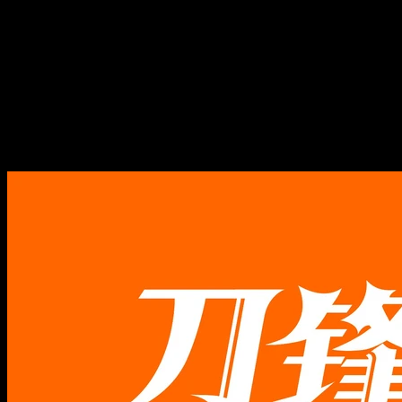
末，为何从悲壮走向荒唐？
唐元鹏 x 张明扬：从宋末到明
末，为何从悲壮走向荒唐？