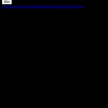
40m
Overview
Shownote
Highlights
Transcript
Chapters
Pins
Shownote