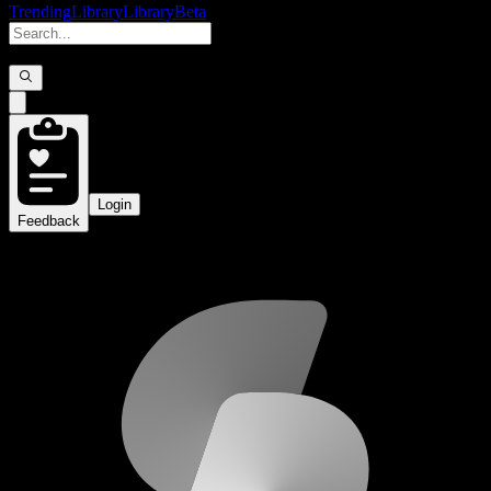
Trending
Library
Library
Beta
Login
Feedback