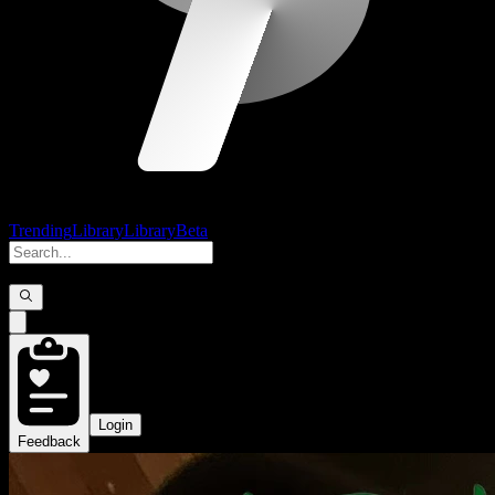
Trending
Library
Library
Beta
Login
Feedback