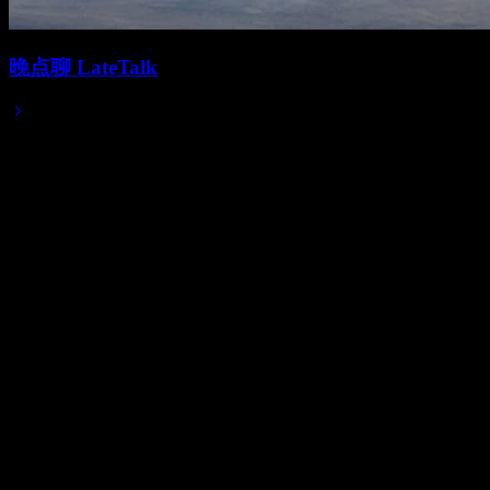
晚点聊 LateTalk
2024/12/08