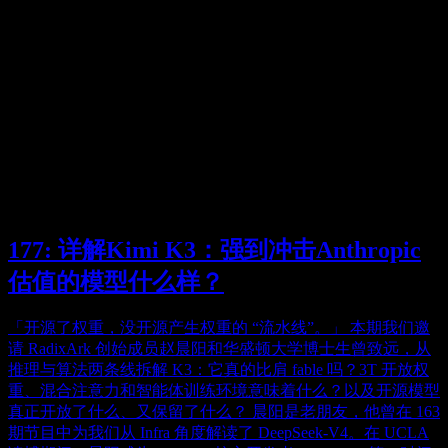
177: 详解Kimi K3：强到冲击Anthropic
估值的模型什么样？
「开源了权重，没开源产生权重的 “流水线”。」 本期我们邀
请 RadixArk 创始成员赵晨阳和华盛顿大学博士生曾致远，从
推理与算法两条线拆解 K3：它真的比肩 fable 吗？3T 开放权
重、混合注意力和智能体训练环境意味着什么？以及开源模型
真正开放了什么、又保留了什么？ 晨阳是老朋友，他曾在 163
期节目中为我们从 Infra 角度解读了 DeepSeek-V4。在 UCLA