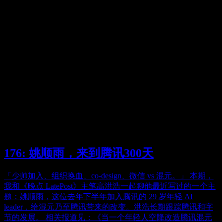
176: 姚顺雨，来到腾讯300天
「少帅加入、组织换血、co-design、微信 vs 混元。」 本期，
我和《晚点 LatePost》主笔高洪浩一起聊他最近写过的一个主
题：姚顺雨，这位去年下半年加入腾讯的 29 岁年轻 AI
leader，给混元乃至腾讯带来的改变。洪浩长期跟踪腾讯和字
节的发展。 相关报道见：《当一个年轻人空降改造腾讯混元