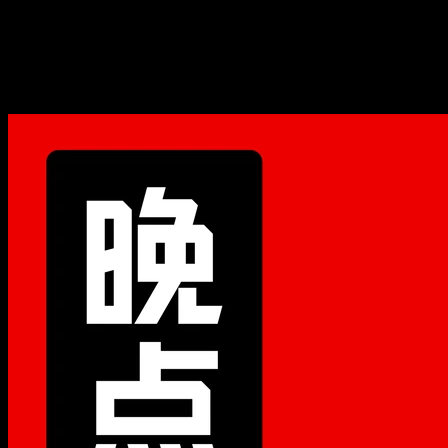
晚点 LatePost
《晚点聊 LateTalk》由《晚点 LatePost》出品。 最一手的科技
访谈，最真实的从业者思考。