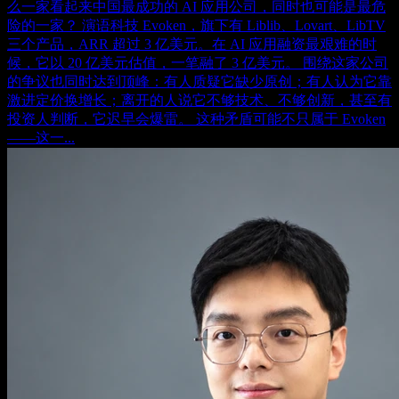
么一家看起来中国最成功的 AI 应用公司，同时也可能是最危
险的一家？ 演语科技 Evoken，旗下有 Liblib、Lovart、LibTV
三个产品，ARR 超过 3 亿美元。在 AI 应用融资最艰难的时
候，它以 20 亿美元估值，一笔融了 3 亿美元。 围绕这家公司
的争议也同时达到顶峰：有人质疑它缺少原创；有人认为它靠
激进定价换增长；离开的人说它不够技术、不够创新，甚至有
投资人判断，它迟早会爆雷。 这种矛盾可能不只属于 Evoken
——这一...