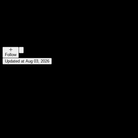
晚点聊 LateTalk
晚点 LatePost
《晚点聊 LateTalk》由《晚点 LatePost》出品。 最一手的科技
访谈，最真实的从业者思考。
Follow
Updated at Aug 03, 2026
2 DAYS AGO