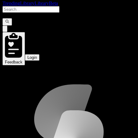
Trending
Library
Library
Beta
Login
Feedback