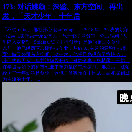
173: 对话姚颂：深鉴、东方空间、再出
发，「天才少年」十年后
「不想boring，那就开心地suffering。」 2018 年，26 岁的姚颂
3 亿美元卖掉第一家公司后，只开心了两分钟，然后感到 “人
生陷入灰暗”。 Striding AI（正行创新）是他的第三次创业。
此前，他已经历两次硬科技创业，从做 AI 芯片的深鉴科技到
商业航天公司东方空间；这一次，他把目光投向了物理 AI。
我们的聊天从十年前清华园开始，姚颂分享了杨植麟、王鹤、
许华哲等如今的科技创业中坚力量的青葱岁月。那之后，姚颂
经历了十年硬科技创业，这也是硬科技在中国从曲高和寡到成
为主流的十年。 ...