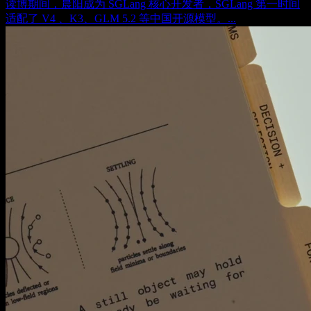
读博期间，晨阳成为 SGLang 核心开发者，SGLang 第一时间
适配了 V4 、K3、GLM 5.2 等中国开源模型。...