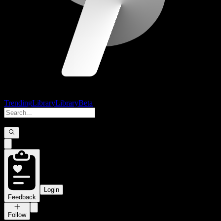
Trending
Library
Library
Beta
Login
Feedback
Follow