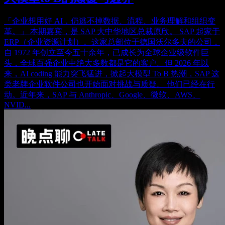
「企业想用好 AI，仍逃不掉数据、流程、业务理解和组织变
革。」 本期嘉宾，是 SAP 大中华地区总裁原欣。 SAP 起家于
ERP（企业资源计划）。这家总部位于德国沃尔多夫的公司，
自 1972 年创立至今五十余年，已成长为全球企业级软件巨
头，全球百强企业中绝大多数都是它的客户。但 2026 年以
来，AI coding 能力突飞猛进，掀起大模型 To B 热潮，SAP 这
类老牌企业软件公司也开始面对挑战与质疑。 他们已经在行
动。近年来，SAP 与 Anthropic、Google、微软、AWS、
NVID...