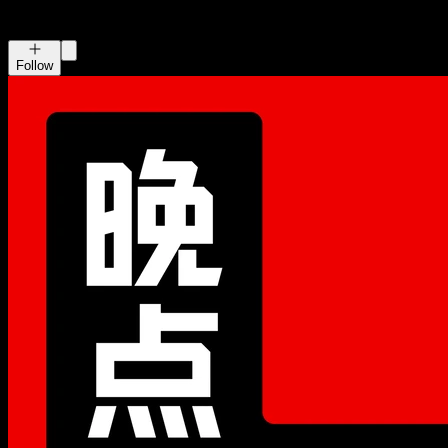
晚点聊 LateTalk
晚点 LatePost
Follow