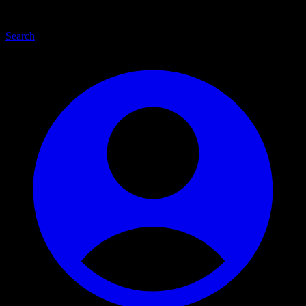
Search