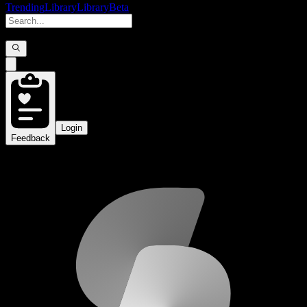
Trending
Library
Library
Beta
Login
Feedback