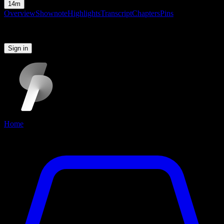
14m
Overview
Shownote
Highlights
Transcript
Chapters
Pins
Please sign in to continue
Sign in
Home