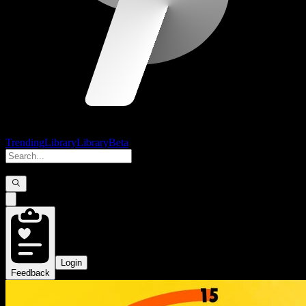
Trending
Library
Library
Beta
Login
Feedback