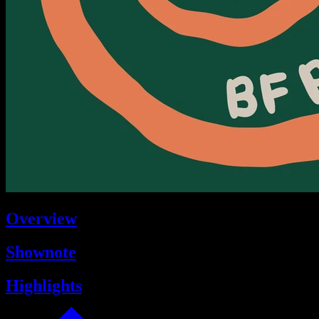
Overview
Shownote
Highlights