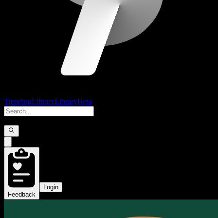
Trending
Library
Library
Beta
Login
Feedback