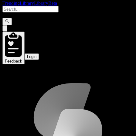
Trending
Library
Library
Beta
Login
Feedback