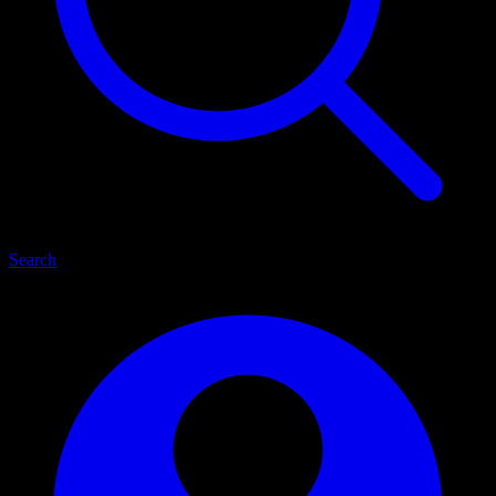
Search