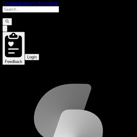
Trending
Library
Library
Beta
Login
Feedback