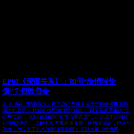
EP81《深度关系》：如何“给情绪价
值”？包教包会
※ 本期有《玛蒂尔达》音乐剧门票的专属优惠和纵横四海的
周边礼品哦～ 从社交边界的“精神减负”，到亲密关系里的“觉
醒与祛魅”；从职场里如何“有技巧地真诚”，到家庭中如何停
止“相爱相杀”。人际互动有那么多复杂、困惑的课题，但从小
到大，也没人正儿八经教过我们啊？ 所以本期《纵横四