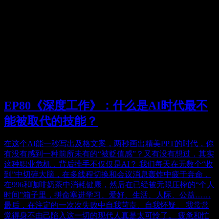
EP80《深度工作》：什么是AI时代最不
能被取代的技能？
在这个AI能一秒写出及格文案，两秒画出精美PPT的时代，你
有没有感到一种前所未有的“被贬值感”？又有没有想过，其实
这种职业危机，背后推手不仅仅是AI？ 我们每天在无数个“收
到”中切碎大脑，在多线程切换和会议消息轰炸中疲于奔命，
在996和咖啡奶茶中消耗健康，然后在已经被无限压榨的“个人
时间”箱子里，拼命塞进学习、爱好、生活、人际、公益……
最后，在注定的一次次失败中自我苛责、自我怀疑。 我常常
觉得身不由己陷入这一切的现代人真是太可怜了。 疲惫和忙