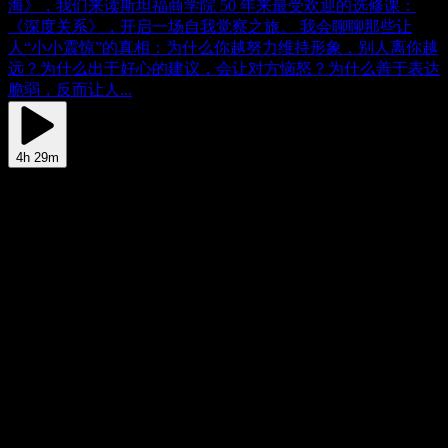
海》，我们来读斯坦福商学院 50 年来最受欢迎的选修课：
《深度关系》，开启一场自我觉察之旅。 我会聊聊那些让
人“小小震惊”的真相：为什么你越努力维持形象，别人离你越
远？为什么出于好心的建议，会让对方恼怒？为什么善于表达
脆弱，反而让人...
4h 29m