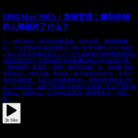
EP85 Mini MBA｜营销管理：赚到你钱
的人都做对了什么？
※ 「Mini MBA」系列由华夏基金「红色火箭」倾情赞助播
出！ 个人护城河应该如何建立？核心竞争力要怎么找？如何
让自己的卖点和表达直入人心？怎么在白热化的内卷赛道找到
自己的生态位？ 这些问题其实都能通过Mini MBA的第一课
《营销管理》来回答。 营销，绝不仅仅是广告、促销和“把东
西卖出去”。秋天的第一杯奶茶，某个城市的必打卡，辛苦之
后的自我犒赏，见证人生的重要礼物 — 营销所塑造的生活方
式、社会文化，渗透了我们日常中的方方面面，定义了我们喜
欢什么、相信什么、认为什么是成功、爱情和意义。 所以，
即...
3h 59m