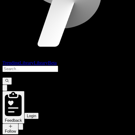
Trending
Library
Library
Beta
Login
Feedback
Follow