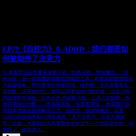
EP79《自控力》& ADHD：我们都是如
何被劫持了注意力
※ 本期节目由华夏基金旗下的「红色火箭」赞助播出~ 「红
色火箭」是一款免费的指数投资辅助工具，把复杂的数据转化
为直观指标，帮你更理性地看市场、做判断。无论是看机会、
选指数，还是做对比，都可以用更低的门槛完成。 点击小程
序链接即可体验：红色火箭 也提醒大家：工具只是辅助，投
资仍需独立判断——市场有风险，投资需谨慎。 本期我们会
用四本书来全面理解专注力、自控力、自律等概念，以及
ADHD的生物学和心理学成因。 关于注意力，存在大量迷
思。比如，大家都以为高度聚焦地专注于一个目标是好的，但
实际上，越是进入...