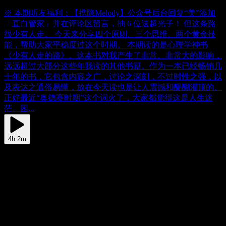
※ 本期听友福利：【携隐Melody】公众号后台回复“美”添加
「直白管家」并在评论区留言，抽 6 位送超光子！ 但这条路
很少有人走。 今天来分享四个原则、三个思维、两个黄金技
能，帮助大家平稳度过这个时期。 本期读的是心理学神书
《少有人走的路》。这本书对我产生了非常、非常大的影响，
远远超过大部分这些年我读的其他书籍。作为一本已经畅销几
十年的书，它包含内容之广，讨论之深刻，不过时性之强，以
及表达之通俗易懂，放在今天读也是让人震撼和醍醐灌顶的。
正好最近“奥德赛时期”这个词火了，大家都觉得这是人生迷
茫、困...
4h 2m