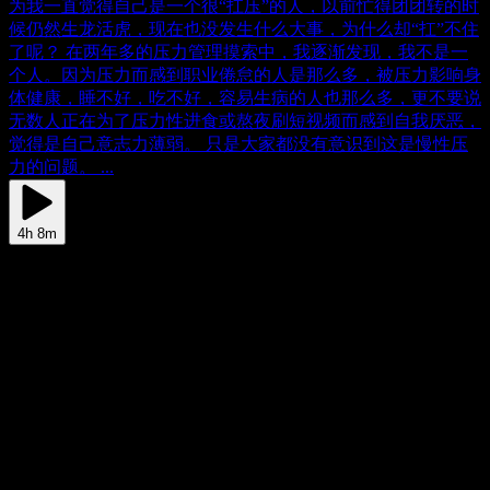
为我一直觉得自己是一个很“扛压”的人，以前忙得团团转的时
候仍然生龙活虎，现在也没发生什么大事，为什么却“扛”不住
了呢？ 在两年多的压力管理摸索中，我逐渐发现，我不是一
个人。因为压力而感到职业倦怠的人是那么多，被压力影响身
体健康，睡不好，吃不好，容易生病的人也那么多，更不要说
无数人正在为了压力性进食或熬夜刷短视频而感到自我厌恶，
觉得是自己意志力薄弱。 只是大家都没有意识到这是慢性压
力的问题。 ...
4h 8m