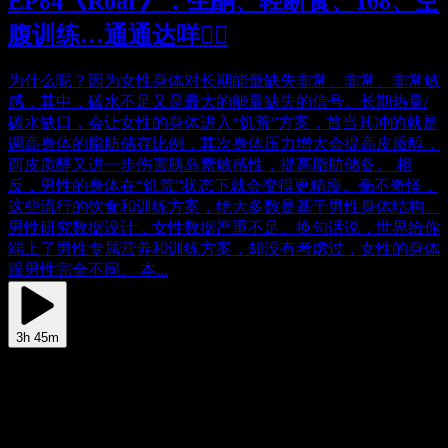
EP84《Roar》：生酮、轻断食、168、空
腹训练…通通达咩🙅‍♂️
为什么呢？因为女性身体对长期能量缺失非常、非常、非常敏
感，其中，碳水不足又是最大的能量缺失的信号。长期热量/
碳水缺口，会让女性的身体进入“饥荒”方案，首当其冲的就是
调高身体的脂肪储存比例，其次身体压力增大会提高皮质醇，
而皮质醇又进一步伤害胰岛素敏感性，提高脂肪储备。 相
反，男性的身体在“饥荒”状态下就会变得更精瘦。毫不奇怪，
这些流行的饮食和训练方案，绝大多数是基于男性身体结构、
男性研究数据设计，女性数据严重不足。换句话说，世界给你
端上了男性专属营养和训练方案，却没有考虑过，女性的身体
跟男性完全不同。 本...
3h 45m